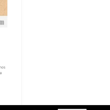
amos
na