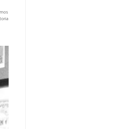
vamos
toria