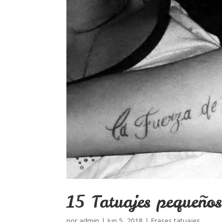
15 Tatuajes pequeños
por
admin
|
Jun 5, 2018
|
Frases tatuajes