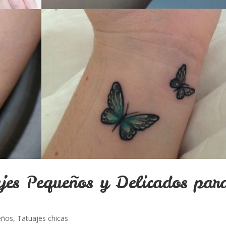
ajes Pequeños y Delicados par
eños
,
Tatuajes chicas