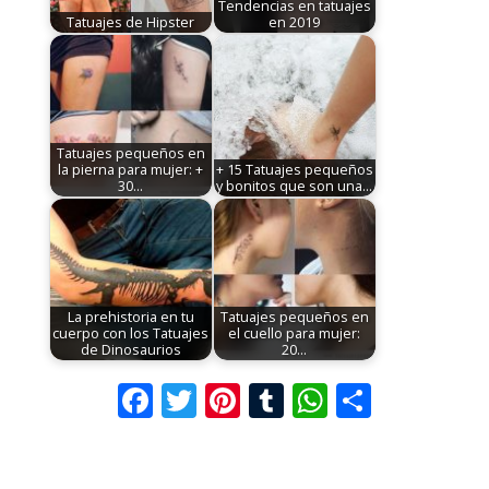
Tendencias en tatuajes
Tatuajes de Hipster
en 2019
Tatuajes pequeños en
la pierna para mujer: +
+ 15 Tatuajes pequeños
30…
y bonitos que son una…
La prehistoria en tu
Tatuajes pequeños en
cuerpo con los Tatuajes
el cuello para mujer:
de Dinosaurios
20…
F
T
Pi
T
W
C
ac
w
nt
u
h
o
e
itt
er
m
at
m