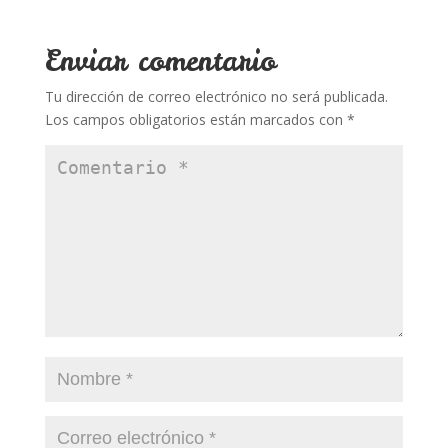
b
er
e
bl
s
p
o
st
r
A
ar
Enviar comentario
o
p
ti
Tu dirección de correo electrónico no será publicada.
k
p
r
Los campos obligatorios están marcados con
*