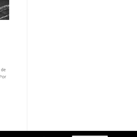
 de
 Por