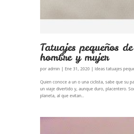
Tatuajes pequeños de
hombre y mujer
por
admin
|
Ene 31, 2020
|
Ideas tatuajes peq
Quien conoce a un o una ciclista, sabe que su pas
un viaje divertido y, aunque duro, placentero. S
planeta, al que evitan...