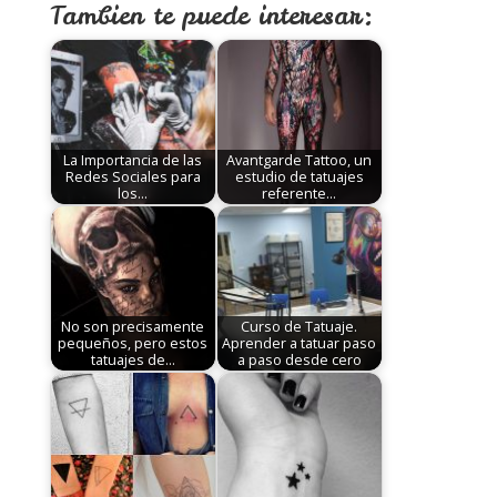
Tambien te puede interesar:
La Importancia de las
Avantgarde Tattoo, un
Redes Sociales para
estudio de tatuajes
los…
referente…
No son precisamente
Curso de Tatuaje.
pequeños, pero estos
Aprender a tatuar paso
tatuajes de…
a paso desde cero