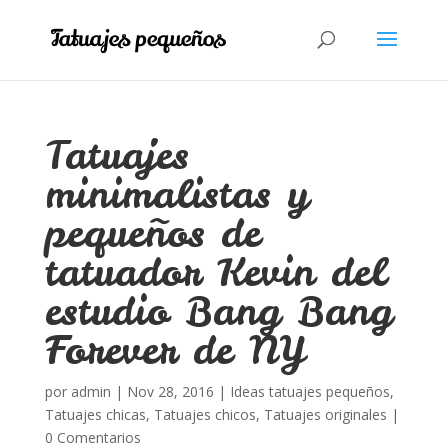
Tatuajes
minimalistas y
pequeños de
tatuador Kevin del
estudio Bang Bang
Forever de NY
por
admin
|
Nov 28, 2016
|
Ideas tatuajes pequeños
,
Tatuajes chicas
,
Tatuajes chicos
,
Tatuajes originales
|
0 Comentarios