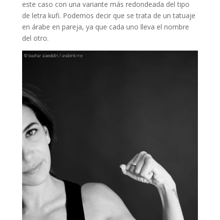
este caso con una variante más redondeada del tipo
de letra kufi. Podemos decir que se trata de un tatuaje
en árabe en pareja, ya que cada uno lleva el nombre
del otro.