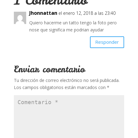
1 Comentario
o
p
ti
Jhonnattan
el enero 12, 2018 a las 23:40
k
p
r
Quiero hacerme un tatto tengo la foto pero
nose que significa me podrian ayudar
Responder
Enviar comentario
Tu dirección de correo electrónico no será publicada.
Los campos obligatorios están marcados con
*