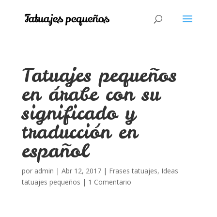
Tatuajes pequeños
en árabe con su
significado y
traducción en
español
por
admin
|
Abr 12, 2017
|
Frases tatuajes
,
Ideas
tatuajes pequeños
|
1 Comentario