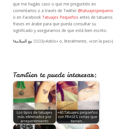
que me hagáis caso o que me preguntéis en
comentarios o a través de Twitter
@tatuajespequeno
o en Facebook
Tatuajes Pequeños
antes de tatuaros
frases en árabe para que pueda consultar su
significado y asegurarnos de que está bien escrito.
!مع السلامة
(ِِِِ»Adiós» o, literalmente, «con la paz»)
Tambien te puede interesar:
Los tipos de tatuajes
+40 Tatuajes pequeños
más eliminados por
con FRASES cortas que
arrepentimiento
tienen…