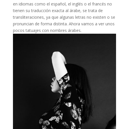
en idiomas como el español, el inglés o el francés no
tienen su traducción exacta al árabe, se trata de
transliteraciones, ya que algunas letras no existen o se
pronuncian de forma distinta. Ahora vamos a ver unos
pocos tatuajes con nombres árabes.