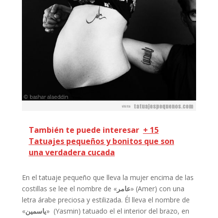
También te puede interesar
+ 15
Tatuajes pequeños y bonitos que son
una verdadera cucada
En el tatuaje pequeño que lleva la mujer encima de las
costillas se lee el nombre de «
عامر
» (Amer) con una
letra árabe preciosa y estilizada. Él lleva el nombre de
«
ياسمين
» (Yasmin) tatuado el el interior del brazo, en