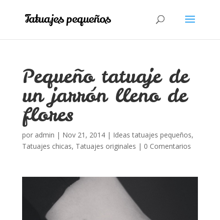
Pequeño tatuaje de
un jarrón lleno de
flores
por
admin
|
Nov 21, 2014
|
Ideas tatuajes pequeños
,
Tatuajes chicas
,
Tatuajes originales
|
0 Comentarios