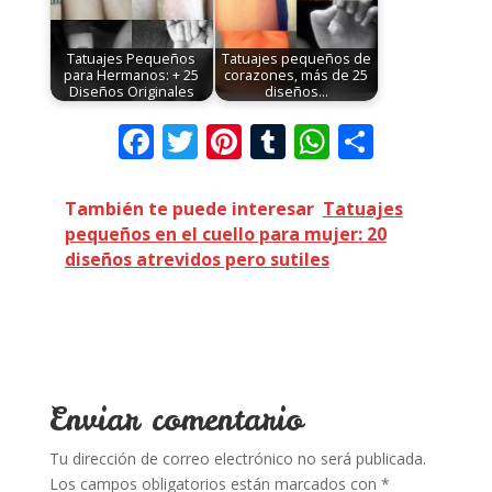
Tatuajes Pequeños
Tatuajes pequeños de
para Hermanos: + 25
corazones, más de 25
Diseños Originales
diseños…
F
T
Pi
T
W
C
ac
w
nt
u
h
o
e
itt
er
m
at
m
También te puede interesar
Tatuajes
pequeños en el cuello para mujer: 20
b
er
e
bl
s
p
diseños atrevidos pero sutiles
o
st
r
A
ar
o
p
ti
k
p
r
Enviar comentario
Tu dirección de correo electrónico no será publicada.
Los campos obligatorios están marcados con
*