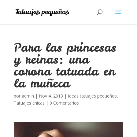
Para las princesas
y reinas: una
corona tatuada en
la muñeca
por
admin
|
Nov 4, 2013
|
Ideas tatuajes pequeños
,
Tatuajes chicas
|
0 Comentarios