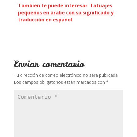
e
itt
er
m
at
m
También te puede interesar
Tatuajes
pequeños en árabe con su significado y
b
er
e
bl
s
p
traducción en español
o
st
r
A
ar
o
p
ti
k
p
r
Enviar comentario
Tu dirección de correo electrónico no será publicada.
Los campos obligatorios están marcados con
*