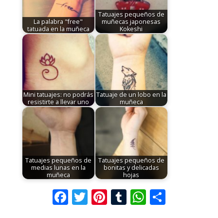
Tatuajes pequeños de
La palabra "free"
muñecas japonesas
tatuada en la muñeca
Kokeshi
Mini tatuajes: no podrás
Tatuaje de un lobo en la
resistirte a llevar uno
muñeca
Tatuajes pequeños de
Tatuajes pequeños de
medias lunas en la
bonitas y delicadas
muñeca
hojas
F
T
Pi
T
W
C
ac
w
nt
u
h
o