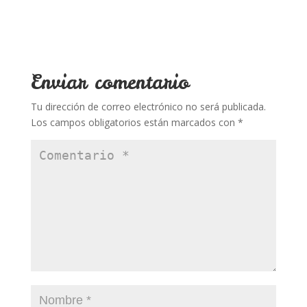
o
st
r
A
ar
o
p
ti
k
p
r
Enviar comentario
Tu dirección de correo electrónico no será publicada.
Los campos obligatorios están marcados con
*