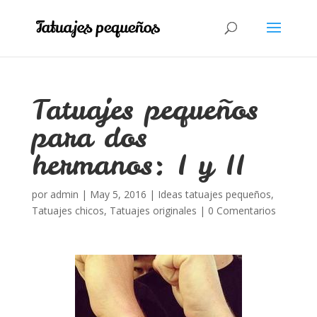
Tatuajes pequeños
para dos
hermanos: I y II
por
admin
|
May 5, 2016
|
Ideas tatuajes pequeños
,
Tatuajes chicos
,
Tatuajes originales
|
0 Comentarios