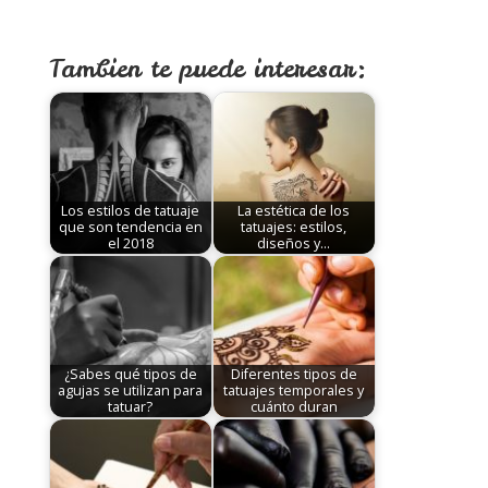
Tambien te puede interesar:
Los estilos de tatuaje
La estética de los
que son tendencia en
tatuajes: estilos,
el 2018
diseños y…
¿Sabes qué tipos de
Diferentes tipos de
agujas se utilizan para
tatuajes temporales y
tatuar?
cuánto duran