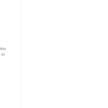
dida
n un