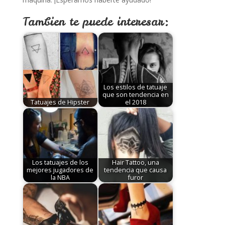
Tambien te puede interesar:
Los estilos de tatuaje
que son tendencia en
Tatuajes de Hipster
el 2018
Los tatuajes de los
Hair Tattoo, una
mejores jugadores de
tendencia que causa
la NBA
furor