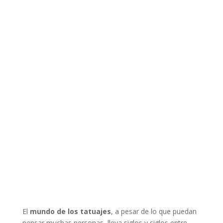
El
mundo de los tatuajes
, a pesar de lo que puedan
pensar muchas personas, lleva siglos y siglos entre