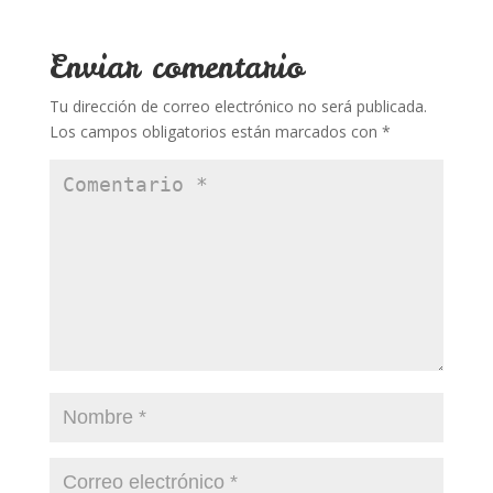
b
er
e
bl
s
p
o
st
r
A
ar
Enviar comentario
o
p
ti
Tu dirección de correo electrónico no será publicada.
k
p
r
Los campos obligatorios están marcados con
*