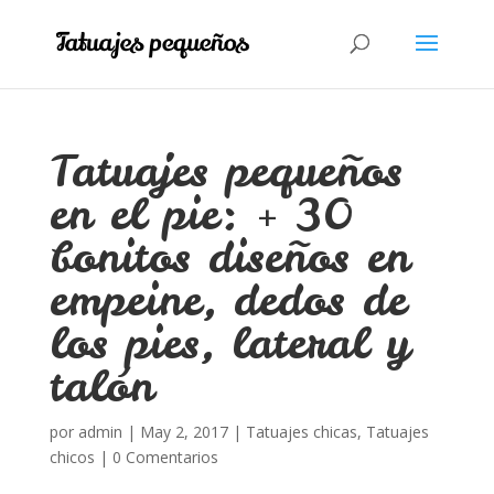
Tatuajes pequeños
en el pie: + 30
bonitos diseños en
empeine, dedos de
los pies, lateral y
talón
por
admin
|
May 2, 2017
|
Tatuajes chicas
,
Tatuajes
chicos
|
0 Comentarios