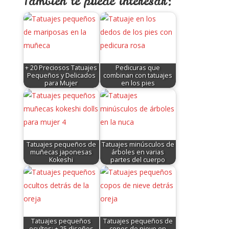
Tambien te puede interesar:
+ 20 Preciosos Tatuajes
Pedicuras que
Pequeños y Delicados
combinan con tatuajes
para Mujer
en los pies
Tatuajes pequeños de
Tatuajes minúsculos de
muñecas japonesas
árboles en varias
Kokeshi
partes del cuerpo
Tatuajes pequeños
Tatuajes pequeños de
ocultos: + 25 diseños
copos de nieve en