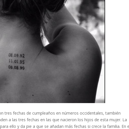
n tres fechas de cumpleaños en números occidentales, también
en a las tres fechas en las que nacieron los hijos de esta mujer. La
para ello y da pie a que se añadan más fechas si crece la familia. En 