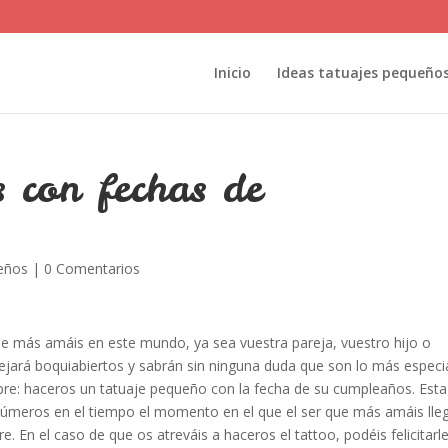
Inicio
Ideas tatuajes pequeño
s con fechas de
ueños
|
0 Comentarios
 que más amáis en este mundo, ya sea vuestra pareja, vuestro hijo o
dejará boquiabiertos y sabrán sin ninguna duda que son lo más especi
re: haceros un tatuaje pequeño con la fecha de su cumpleaños. Esta
números en el tiempo el momento en el que el ser que más amáis lle
 En el caso de que os atreváis a haceros el tattoo, podéis felicitarl