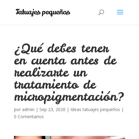
¿Qué debes tener
en cuenta antes de
realizarte un
tratamiento de
micropigmentación?
por
admin
|
Sep 23, 2020
|
Ideas tatuajes pequeños
|
0 Comentarios