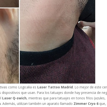
tivas como Logicalia es
Laser Tattoo Madrid
. Lo mejor de este ce
os dispositivos que usan. Para los tatuajes donde hay presencia de ne
l
Laser Q-swich
, mientras que para tatuajes en tonos fríos (azules,
m
. Además, utilizan también un aparato llamado
Zimmer Cryo 6
que,