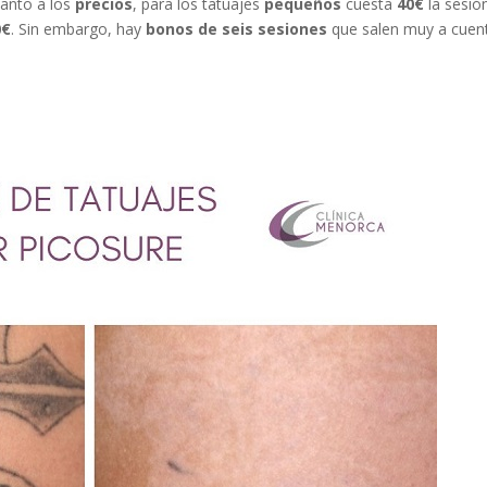
uanto a los
precios
, para los tatuajes
pequeños
cuesta
40€
la sesió
0€
. Sin embargo, hay
bonos de seis sesiones
que salen muy a cuen