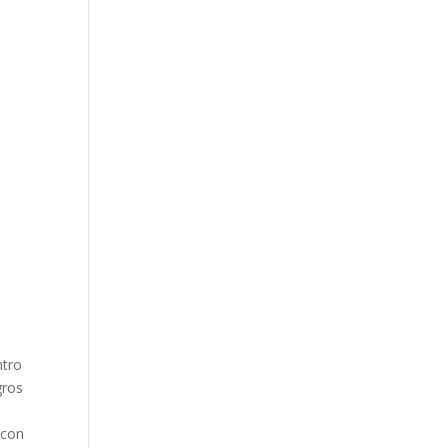
ntro
gros
 con